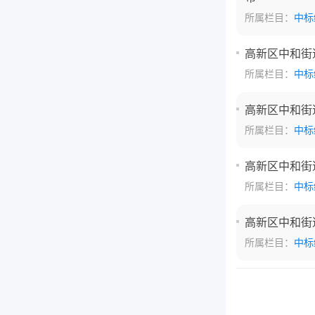
所属栏目：
中标
高新区中和街道
所属栏目：
中标
高新区中和街道
所属栏目：
中标
高新区中和街道
所属栏目：
中标
高新区中和街道
所属栏目：
中标