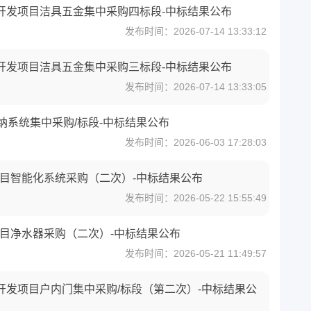
度开发项目洁具五金集中采购四标段-中标结果公布
发布时间：2026-07-14 13:33:12
度开发项目洁具五金集中采购三标段-中标结果公布
发布时间：2026-07-14 13:33:05
收纳系统集中采购/标段-中标结果公布
发布时间：2026-06-03 17:28:03
二项目智能化系统采购（二次）-中标结果公布
发布时间：2026-05-22 15:55:49
二项目净水器采购（二次）-中标结果公布
发布时间：2026-05-21 11:49:57
度开发项目户内门集中采购/标段（第二次）-中标结果公