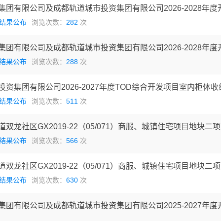
集团有限公司及成都轨道城市投资集团有限公司2026-2028年
结果公布
浏览次数：
282
次
集团有限公司及成都轨道城市投资集团有限公司2026-2028年
结果公布
浏览次数：
288
次
资集团有限公司2026-2027年度TOD综合开发项目室内柜体
结果公布
浏览次数：
511
次
双龙社区GX2019-22（05/071）商服、城镇住宅项目地块
结果公布
浏览次数：
566
次
双龙社区GX2019-22（05/071）商服、城镇住宅项目地块
结果公布
浏览次数：
630
次
集团有限公司及成都轨道城市投资集团有限公司2025-2027年