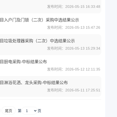
发布时间：2026-05-15 16:33:48
块二项目入户门及门锁（二次）采购中选结果公示
发布时间：2026-05-13 15:47:26
块二项目垃圾处理器采购（二次）中选结果公示
发布时间：2026-05-13 15:29:34
二项目厨电采购-中标结果公布
发布时间：2026-05-12 12:11:35
二项目淋浴花洒、龙头采购-中标结果公布
发布时间：2026-05-11 17:25:51
尾页
第
页