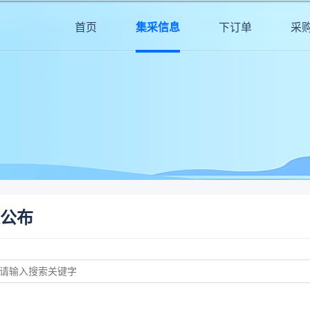
首页
集采信息
下订单
采
公布