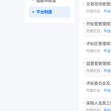
成都市政策
交易现场管理
所属栏目：
平台
平台制度
开标室管理规
所属栏目：
平台
评标区管理规
所属栏目：
平台
监督室管理规
所属栏目：
平台
评标委员会及
所属栏目：
平台
采购人及其工
所属栏目：
平台